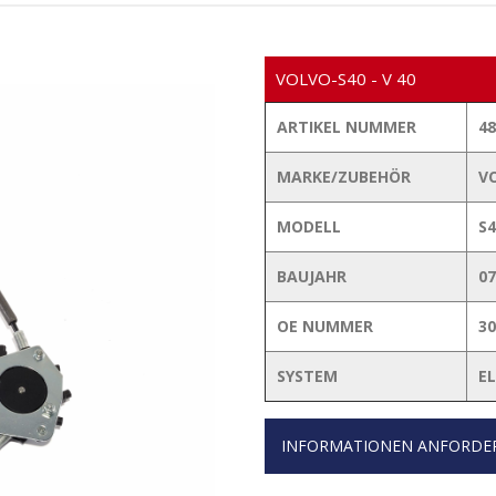
VOLVO-S40 - V 40
ARTIKEL NUMMER
48
MARKE/ZUBEHÖR
V
MODELL
S4
BAUJAHR
07
OE NUMMER
30
SYSTEM
E
INFORMATIONEN ANFORDE