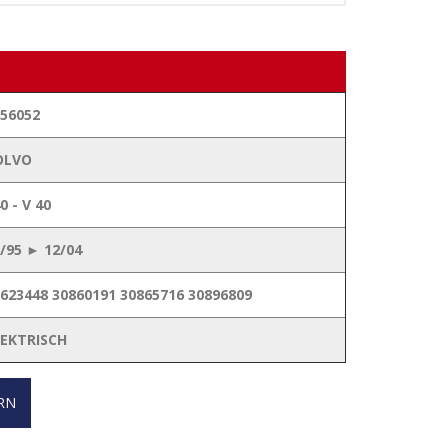
56052
OLVO
0 - V 40
/95 ► 12/04
623448 30860191 30865716 30896809
LEKTRISCH
RN