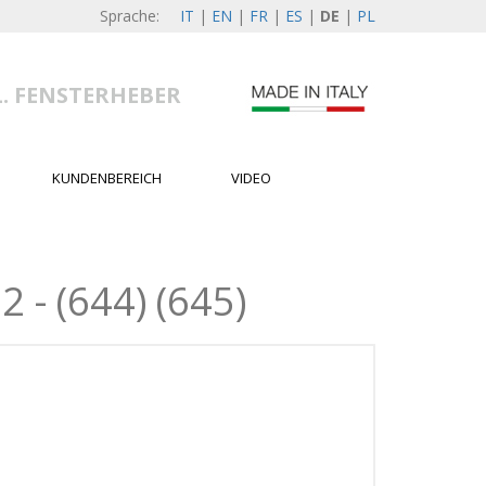
Sprache:
IT
|
EN
|
FR
|
ES
|
DE
|
PL
L. FENSTERHEBER
KUNDENBEREICH
VIDEO
- (644) (645)