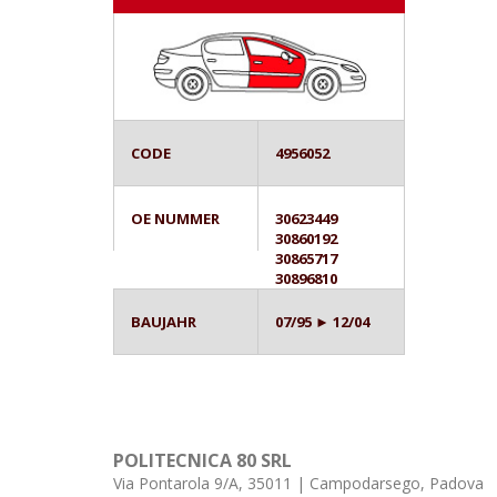
CODE
4956052
OE NUMMER
30623449
30860192
30865717
30896810
BAUJAHR
07/95 ► 12/04
POLITECNICA 80 SRL
Via Pontarola 9/A, 35011 | Campodarsego, Padova