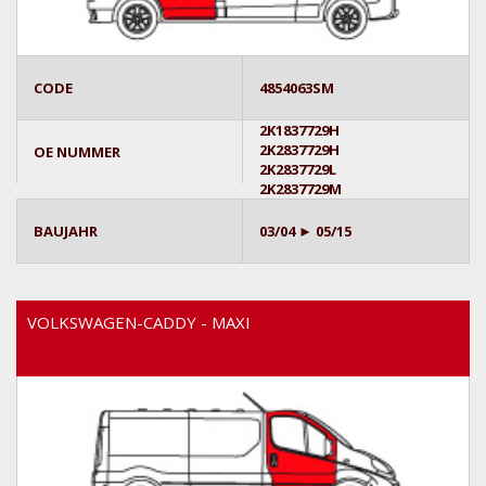
CODE
4854063SM
2K1837729H
2K2837729H
OE NUMMER
2K2837729L
2K2837729M
BAUJAHR
03/04 ► 05/15
VOLKSWAGEN-CADDY - MAXI