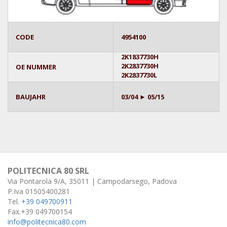
CODE
4954100
2K1837730H
2K2837730H
OE NUMMER
2K2837730L
BAUJAHR
03/04 ► 05/15
POLITECNICA 80 SRL
Via Pontarola 9/A, 35011 | Campodarsego, Padova
P.Iva 01505400281
Tel.
+39 049700911
Fax.+39 049700154
info@politecnica80.com