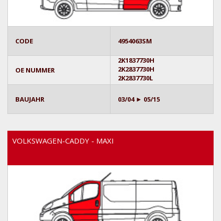
CODE
4954063SM
2K1837730H
2K2837730H
OE NUMMER
2K2837730L
BAUJAHR
03/04 ► 05/15
VOLKSWAGEN-CADDY - MAXI