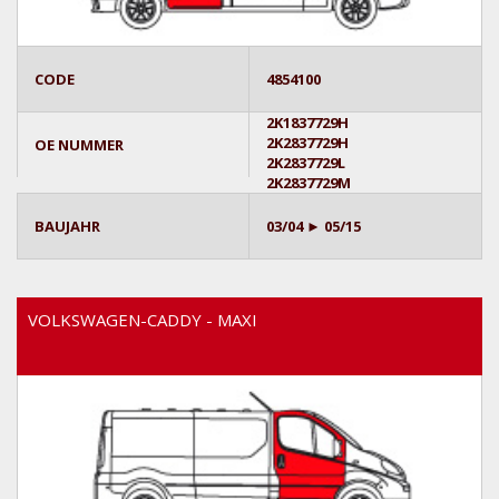
CODE
4854100
2K1837729H
2K2837729H
OE NUMMER
2K2837729L
2K2837729M
BAUJAHR
03/04 ► 05/15
VOLKSWAGEN-CADDY - MAXI