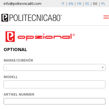
info@politecnica80.com
IT
|
EN
|
FR
|
ES
|
DE
|
PL
Tog
nav
giovedì 6 agosto 2026
Produkten
OPTIONAL
Optional
Autolift
MARKE/ZUBEHÖR
Elewind
-
Registrierung
MODELL
Unternehmen
News & Events
ARTIKEL NUMMER
Kontakte