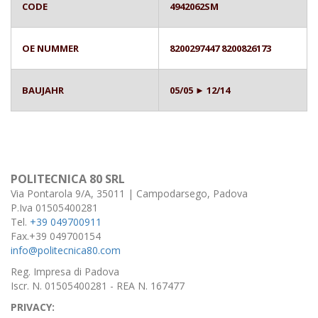
CODE
4942062SM
OE NUMMER
8200297447 8200826173
BAUJAHR
05/05 ► 12/14
POLITECNICA 80 SRL
Via Pontarola 9/A, 35011 | Campodarsego, Padova
P.Iva 01505400281
Tel.
+39 049700911
Fax.+39 049700154
info@politecnica80.com
Reg. Impresa di Padova
Iscr. N. 01505400281 - REA N. 167477
PRIVACY: