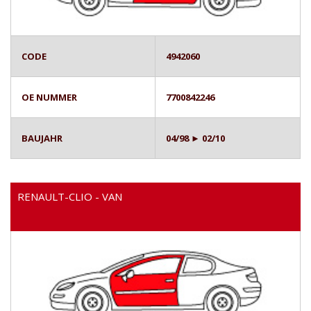
CODE
4942060
OE NUMMER
7700842246
BAUJAHR
04/98 ► 02/10
RENAULT-CLIO - VAN