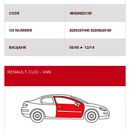
CODE
4842062SCM
OE NUMMER
8200297445 8200826169
BAUJAHR
05/05 ► 12/14
RENAULT-CLIO - VAN