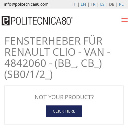
info@politecnica80.com
IT
|
EN
|
FR
|
ES
|
DE
|
PL
Tog
nav
FENSTERHEBER FÜR
giovedì 6 agosto 2026
RENAULT CLIO - VAN -
Produkten
4842060 - (BB_, CB_)
Registrierung
(SB0/1/2_)
Unternehmen
News & Events
NOT YOUR PRODUCT?
Kontakte
CLICK HERE
Kundenbereich