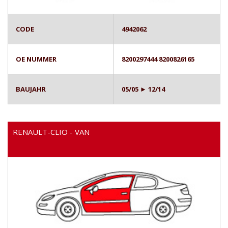
CODE
4942062
OE NUMMER
8200297444 8200826165
BAUJAHR
05/05 ► 12/14
RENAULT-CLIO - VAN