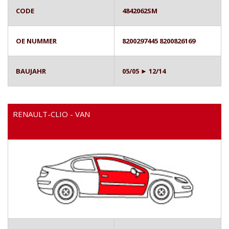
CODE
4842062SM
OE NUMMER
8200297445 8200826169
BAUJAHR
05/05 ► 12/14
RENAULT-CLIO - VAN