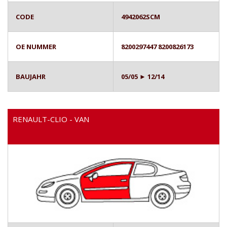
CODE
4942062SCM
OE NUMMER
8200297447 8200826173
BAUJAHR
05/05 ► 12/14
RENAULT-CLIO - VAN