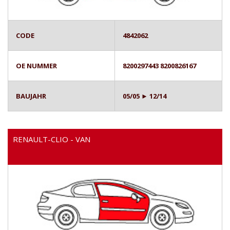
CODE
4842062
OE NUMMER
8200297443 8200826167
BAUJAHR
05/05 ► 12/14
RENAULT-CLIO - VAN