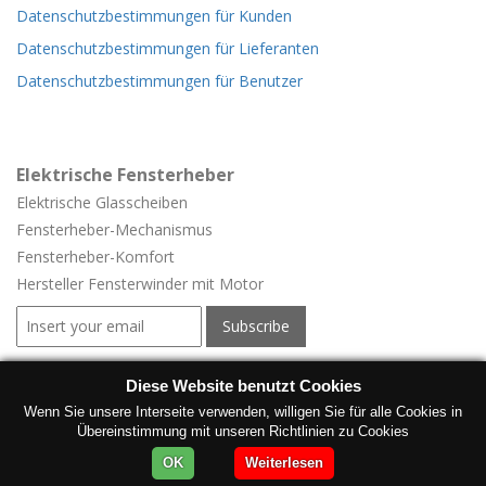
Datenschutzbestimmungen für Kunden
Datenschutzbestimmungen für Lieferanten
Datenschutzbestimmungen für Benutzer
Elektrische Fensterheber
Elektrische Glasscheiben
Fensterheber-
Mechanismus
Fensterheber-
Komfort
Hersteller Fensterwinder mit Motor
Elektrische Fensterheber für Fahrzeuge
Diese Website benutzt Cookies
Elektrische Fensterheber für Fahrzeuge
Wenn Sie unsere Interseite verwenden, willigen Sie für alle Cookies in
Übereinstimmung mit unseren Richtlinien zu Cookies
Herstellung Fenster Regler
OK
Weiterlesen
Elektrische Fenster für Fahrzeuge