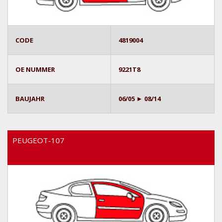
CODE
4819004
OE NUMMER
9221T8
BAUJAHR
06/05 ► 08/14
PEUGEOT-107