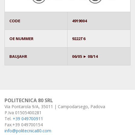
CODE
4919004
OE NUMMER
9222T6
BAUJAHR
06/05 ► 08/14
POLITECNICA 80 SRL
Via Pontarola 9/A, 35011 | Campodarsego, Padova
P.Iva 01505400281
Tel.
+39 049700911
Fax.+39 049700154
info@politecnica80.com