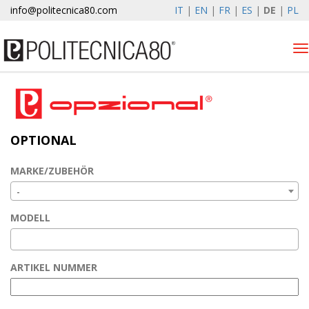
info@politecnica80.com
IT
|
EN
|
FR
|
ES
|
DE
|
PL
Tog
nav
domenica 9 agosto 2026
Produkten
OPTIONAL
Optional
Autolift
MARKE/ZUBEHÖR
Elewind
-
Registrierung
MODELL
Unternehmen
News & Events
ARTIKEL NUMMER
Kontakte