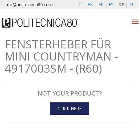
info@politecnica80.com
IT
|
EN
|
FR
|
ES
|
DE
|
PL
Tog
nav
FENSTERHEBER FÜR
venerdì 7 agosto 2026
MINI COUNTRYMAN -
Produkten
4917003SM - (R60)
Registrierung
Unternehmen
NOT YOUR PRODUCT?
News & Events
CLICK HERE
Kontakte
Kundenbereich