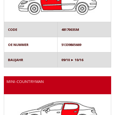
CODE
4817003SM
OE NUMMER
51339805669
BAUJAHR
09/10 ► 10/16
MINI-COUNTRYMAN