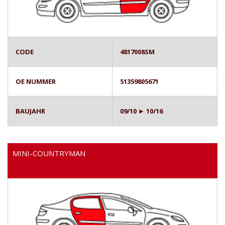
CODE
4817008SM
OE NUMMER
51359805671
BAUJAHR
09/10 ► 10/16
MINI-COUNTRYMAN