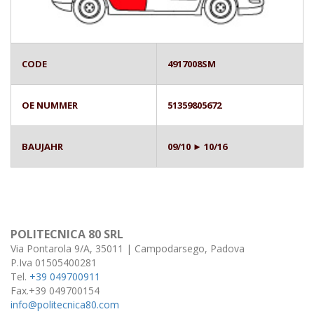
CODE
4917008SM
OE NUMMER
51359805672
BAUJAHR
09/10 ► 10/16
POLITECNICA 80 SRL
Via Pontarola 9/A, 35011 | Campodarsego, Padova
P.Iva 01505400281
Tel.
+39 049700911
Fax.+39 049700154
info@politecnica80.com