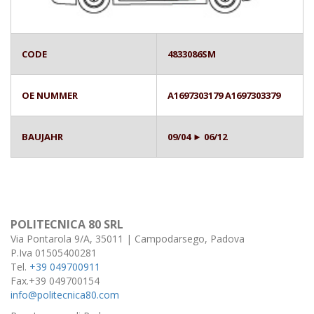
CODE
4833086SM
OE NUMMER
A1697303179 A1697303379
BAUJAHR
09/04 ► 06/12
POLITECNICA 80 SRL
Via Pontarola 9/A, 35011 | Campodarsego, Padova
P.Iva 01505400281
Tel.
+39 049700911
Fax.+39 049700154
info@politecnica80.com