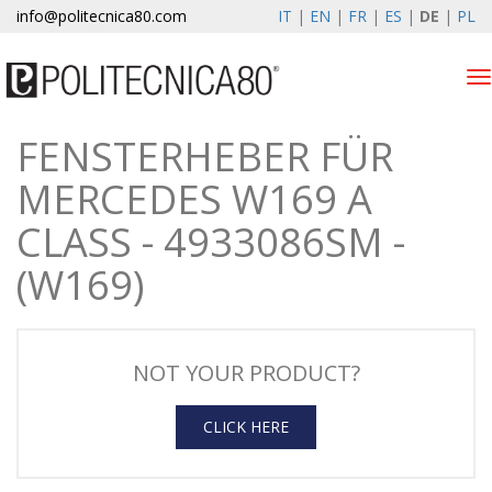
info@politecnica80.com
IT
|
EN
|
FR
|
ES
|
DE
|
PL
Tog
nav
FENSTERHEBER FÜR
domenica 9 agosto 2026
MERCEDES W169 A
Produkten
CLASS - 4933086SM -
Registrierung
(W169)
Unternehmen
News & Events
NOT YOUR PRODUCT?
Kontakte
CLICK HERE
Kundenbereich