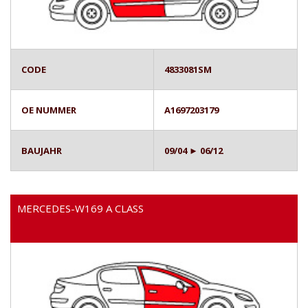
CODE
4833081SM
OE NUMMER
A1697203179
BAUJAHR
09/04 ► 06/12
MERCEDES-W169 A CLASS