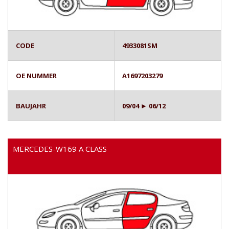
CODE
4933081SM
OE NUMMER
A1697203279
BAUJAHR
09/04 ► 06/12
MERCEDES-W169 A CLASS