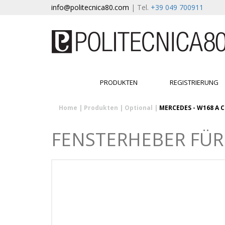
info@politecnica80.com
| Tel.
+39 049 700911
PRODUKTEN
REGISTRIERUNG
Home
|
Produkten
|
Optional
|
MERCEDES - W168 A C
FENSTERHEBER FÜR 