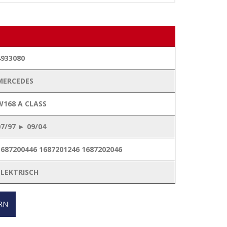
4933080
MERCEDES
W168 A CLASS
07/97 ► 09/04
1687200446 1687201246 1687202046
ELEKTRISCH
RN