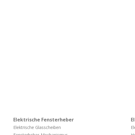
Elektrische Fensterheber
E
Elektrische Glasscheiben
El
Fensterheber-
Mechanismus
He