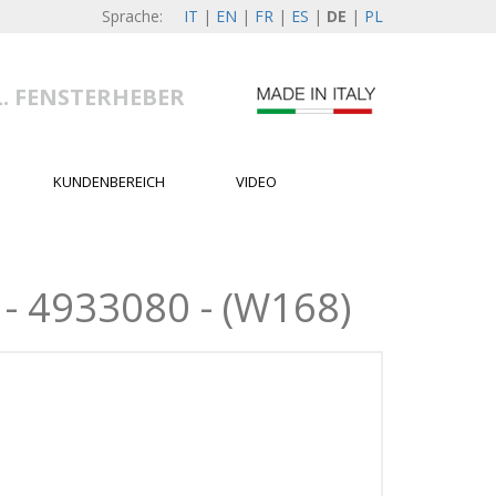
Sprache:
IT
|
EN
|
FR
|
ES
|
DE
|
PL
L. FENSTERHEBER
KUNDENBEREICH
VIDEO
 4933080 - (W168)