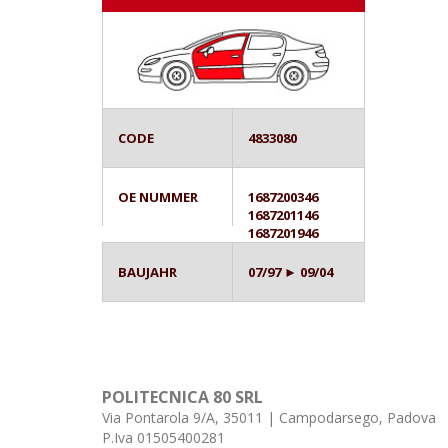
CODE
4833080
OE NUMMER
1687200346
1687201146
1687201946
BAUJAHR
07/97 ► 09/04
POLITECNICA 80 SRL
Via Pontarola 9/A, 35011 | Campodarsego, Padova
P.Iva 01505400281