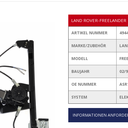
LAND ROVER-FREELANDER
ARTIKEL NUMMER
494
MARKE/ZUBEHÖR
LAN
MODELL
FRE
BAUJAHR
02/
OE NUMMER
ASR
SYSTEM
ELE
INFORMATIONEN ANFORDE