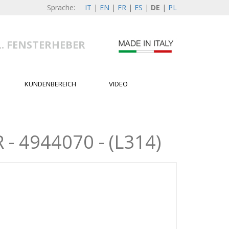
Sprache:
IT
|
EN
|
FR
|
ES
|
DE
|
PL
L. FENSTERHEBER
KUNDENBEREICH
VIDEO
 4944070 - (L314)