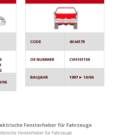
CODE
4X44170
0
OE NUMMER
CVH101150
1
2
BAUJAHR
1997 ► 10/06
0/06
lektrische Fensterheber für Fahrzeuge
ektrische Fensterheber für Fahrzeuge