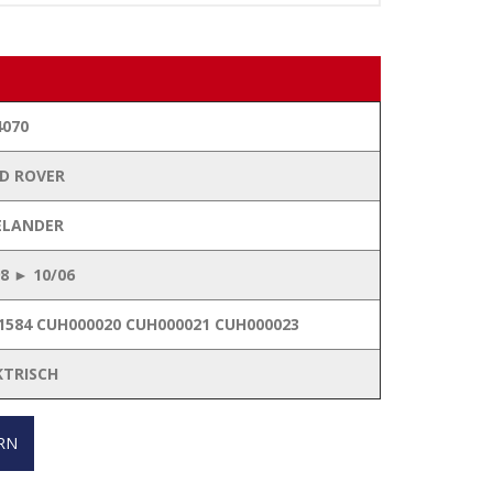
4070
D ROVER
ELANDER
98 ► 10/06
1584 CUH000020 CUH000021 CUH000023
KTRISCH
RN