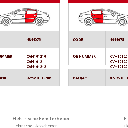
4844075
CODE
4944075
UMMER
CVH101210
OE NUMMER
CVH10120
CVH101211
CVH10120
CVH101212
CVH10120
AHR
02/98 ► 10/06
BAUJAHR
02/98 ► 1
Elektrische Fensterheber
E
Elektrische Glasscheiben
El