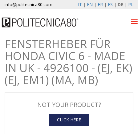
info@politecnica80.com
IT
|
EN
|
FR
|
ES
|
DE
|
PL
Tog
nav
FENSTERHEBER FÜR
sabato 8 agosto 2026
HONDA CIVIC 6 - MADE
Produkten
IN UK - 4926100 - (EJ, EK)
Registrierung
(EJ, EM1) (MA, MB)
Unternehmen
News & Events
NOT YOUR PRODUCT?
Kontakte
CLICK HERE
Kundenbereich