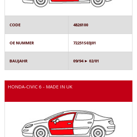
CODE
4826100
OE NUMMER
72251S03J01
BAUJAHR
09/94 ► 02/01
HONDA-CIVIC 6 - MADE IN UK