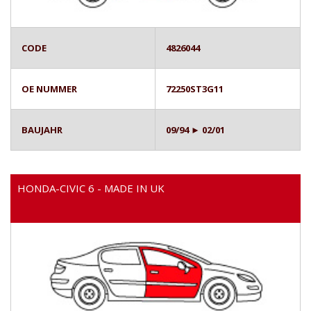
CODE
4826044
OE NUMMER
72250ST3G11
BAUJAHR
09/94 ► 02/01
HONDA-CIVIC 6 - MADE IN UK