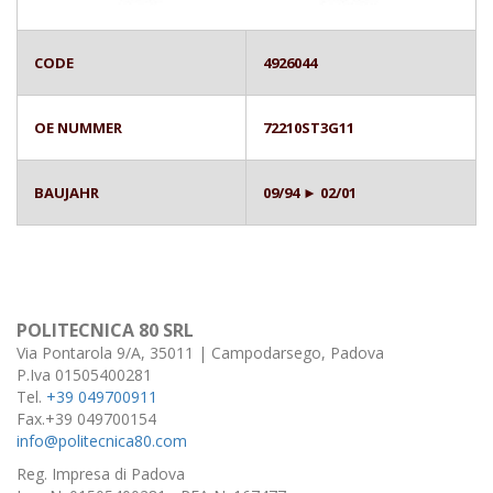
CODE
4926044
OE NUMMER
72210ST3G11
BAUJAHR
09/94 ► 02/01
POLITECNICA 80 SRL
Via Pontarola 9/A, 35011 | Campodarsego, Padova
P.Iva 01505400281
Tel.
+39 049700911
Fax.+39 049700154
info@politecnica80.com
Reg. Impresa di Padova