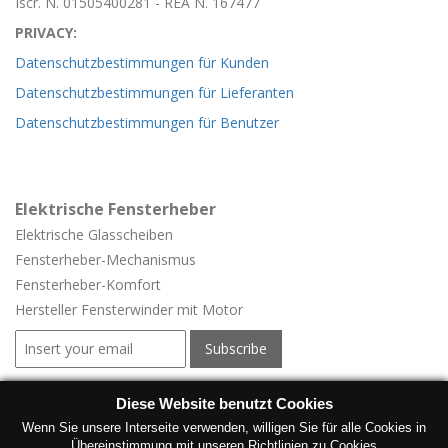
Iscr. N. 01505400281 - REA N. 167477
PRIVACY:
Datenschutzbestimmungen für Kunden
Datenschutzbestimmungen für Lieferanten
Datenschutzbestimmungen für Benutzer
Elektrische Fensterheber
Elektrische Glasscheiben
Fensterheber-
Mechanismus
Fensterheber-
Komfort
Hersteller Fensterwinder mit Motor
Elektrische Fensterheber für Fahrzeuge
Diese Website benutzt Cookies
Elektrische Fensterheber für Fahrzeuge
Wenn Sie unsere Interseite verwenden, willigen Sie für alle Cookies in
Übereinstimmung mit unseren Richtlinien zu Cookies