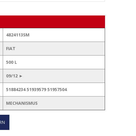
4824113SM
FIAT
500 L
09/12 ►
51884234 51939579 51957504
MECHANISMUS
RN