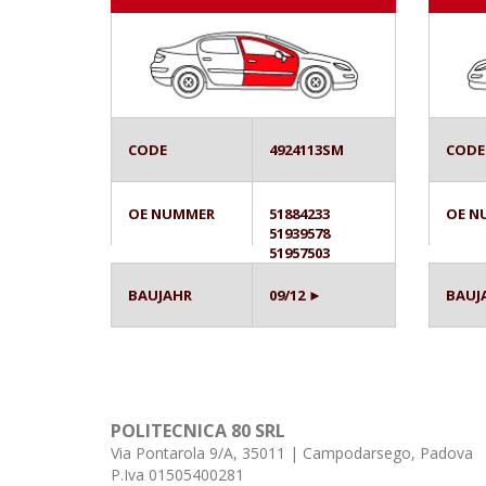
CODE
4924113SM
CODE
OE NUMMER
51884233
OE N
51939578
51957503
BAUJAHR
09/12 ►
BAUJ
POLITECNICA 80 SRL
Via Pontarola 9/A, 35011 | Campodarsego, Padova
P.Iva 01505400281