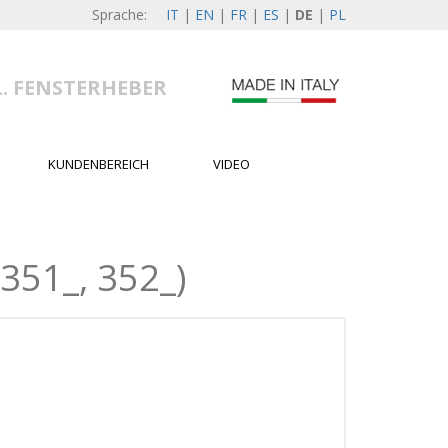
Sprache:
IT
|
EN
|
FR
|
ES
|
DE
|
PL
L. FENSTERHEBER
KUNDENBEREICH
VIDEO
351_, 352_)