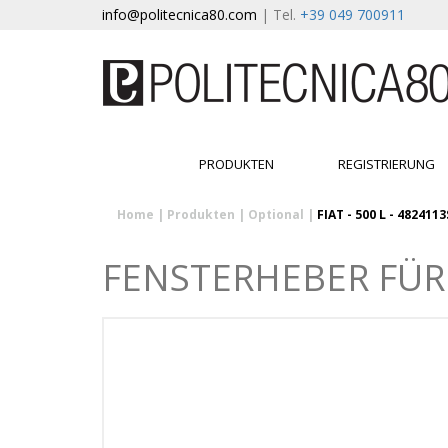
info@politecnica80.com
| Tel.
+39 049 700911
PRODUKTEN
REGISTRIERUNG
Home
|
Produkten
|
Optional
|
FIAT - 500 L - 482411
FENSTERHEBER FÜR FI