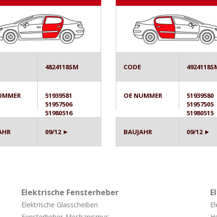
4824118SM
CODE
4924118S
UMMER
51939581
OE NUMMER
51939580
51957506
51957505
51980516
51980515
AHR
09/12 ►
BAUJAHR
09/12 ►
Elektrische Fensterheber
E
Elektrische Glasscheiben
El
Fensterheber-
Mechanismus
He