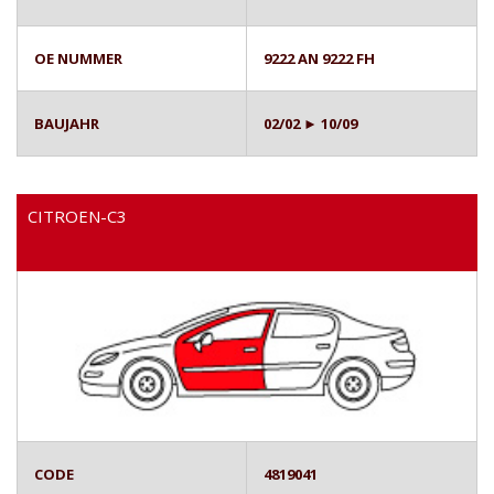
OE NUMMER
9222 AN 9222 FH
BAUJAHR
02/02 ► 10/09
CITROEN-C3
CODE
4819041