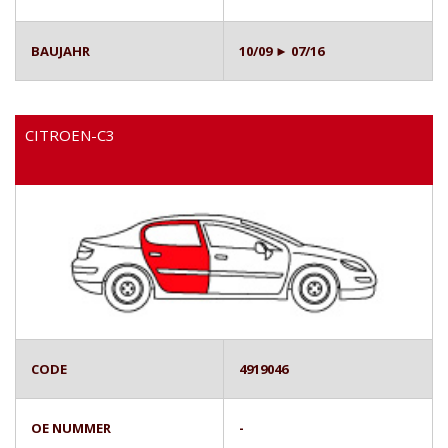
BAUJAHR
10/09 ► 07/16
CITROEN-C3
CODE
4919046
OE NUMMER
-