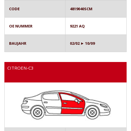
CODE
4819040SCM
OE NUMMER
9221 AQ
BAUJAHR
02/02 ► 10/09
CITROEN-C3