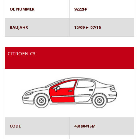
OE NUMMER
9222FP
BAUJAHR
10/09 ► 07/16
CITROEN-C3
CODE
4819041SM