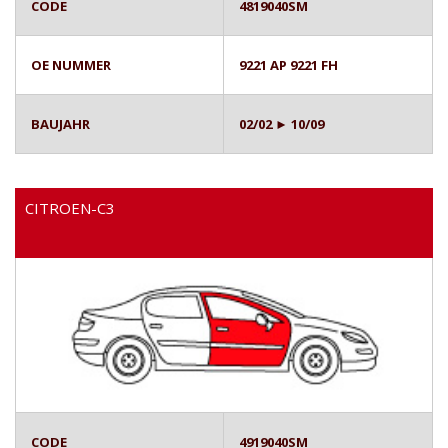
CODE
4819040SM
OE NUMMER
9221 AP 9221 FH
BAUJAHR
02/02 ► 10/09
CITROEN-C3
CODE
4919040SM