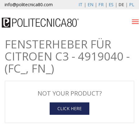
info@politecnica80.com
IT
|
EN
|
FR
|
ES
|
DE
|
PL
Tog
nav
FENSTERHEBER FÜR
domenica 9 agosto 2026
CITROEN C3 - 4919040 -
Produkten
(FC_, FN_)
Registrierung
Unternehmen
NOT YOUR PRODUCT?
News & Events
CLICK HERE
Kontakte
Kundenbereich