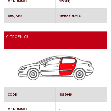
OE NUMMER
9222FQ
BAUJAHR
10/09 ► 07/16
CITROEN-C3
CODE
4819046
OE NUMMER
-