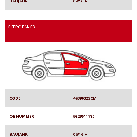
BAUJAHR
09/16 ►
CITROEN-C3
CODE
4939032SCM
OE NUMMER
9829511780
BAUJAHR
09/16 ►