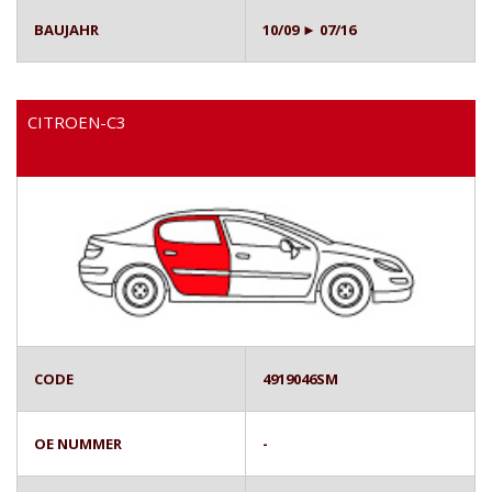
BAUJAHR
10/09 ► 07/16
CITROEN-C3
CODE
4919046SM
OE NUMMER
-