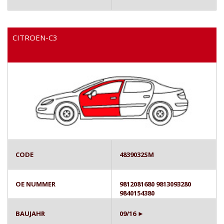
CITROEN-C3
CODE
4839032SM
OE NUMMER
9812081680 9813093280
9840154380
BAUJAHR
09/16 ►