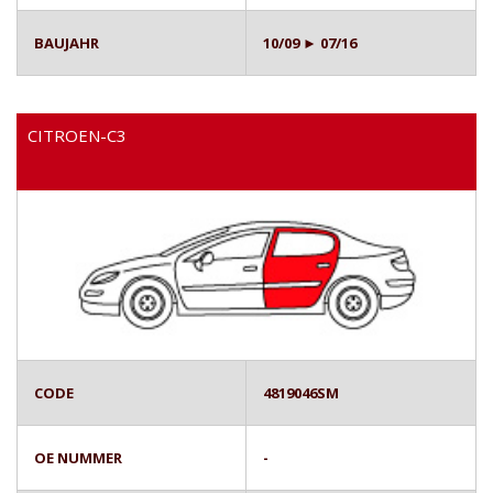
BAUJAHR
10/09 ► 07/16
CITROEN-C3
CODE
4819046SM
OE NUMMER
-