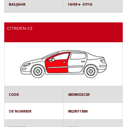
BAUJAHR
10/09 ► 07/16
CITROEN-C3
CODE
4839032SCM
OE NUMMER
9829511880