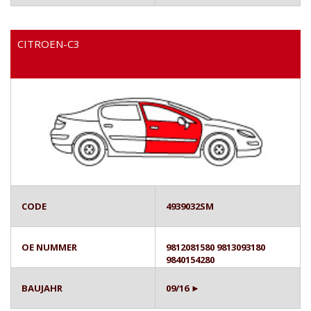
CITROEN-C3
CODE
4939032SM
OE NUMMER
9812081580 9813093180
9840154280
BAUJAHR
09/16 ►