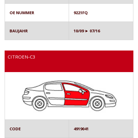
OE NUMMER
9221FQ
BAUJAHR
10/09 ► 07/16
CITROEN-C3
CODE
4919041