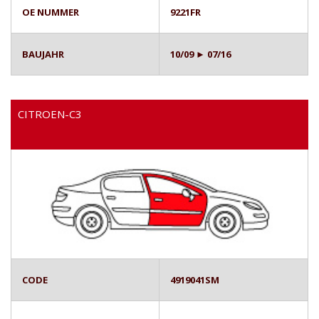
OE NUMMER
9221FR
BAUJAHR
10/09 ► 07/16
CITROEN-C3
CODE
4919041SM