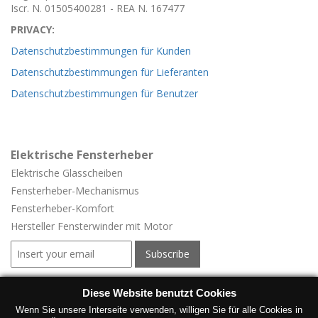
Iscr. N. 01505400281 - REA N. 167477
PRIVACY:
Datenschutzbestimmungen für Kunden
Datenschutzbestimmungen für Lieferanten
Datenschutzbestimmungen für Benutzer
Elektrische Fensterheber
Elektrische Glasscheiben
Fensterheber-
Mechanismus
Fensterheber-
Komfort
Hersteller Fensterwinder mit Motor
Elektrische Fensterheber für Fahrzeuge
Diese Website benutzt Cookies
Elektrische Fensterheber für Fahrzeuge
Wenn Sie unsere Interseite verwenden, willigen Sie für alle Cookies in