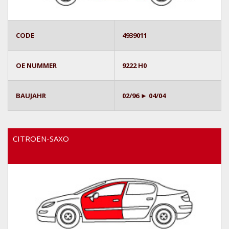
CODE
4939011
OE NUMMER
9222 H0
BAUJAHR
02/96 ► 04/04
CITROEN-SAXO