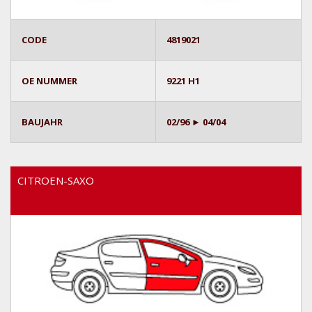
CODE
4819021
OE NUMMER
9221 H1
BAUJAHR
02/96 ► 04/04
CITROEN-SAXO