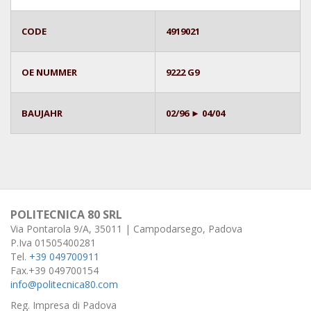
CODE
4919021
OE NUMMER
9222 G9
BAUJAHR
02/96 ► 04/04
POLITECNICA 80 SRL
Via Pontarola 9/A, 35011 | Campodarsego, Padova
P.Iva 01505400281
Tel.
+39 049700911
Fax.+39 049700154
info@politecnica80.com
Reg. Impresa di Padova