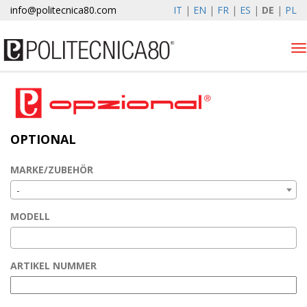
info@politecnica80.com
IT
|
EN
|
FR
|
ES
|
DE
|
PL
Tog
nav
venerdì 7 agosto 2026
Produkten
OPTIONAL
Optional
Autolift
MARKE/ZUBEHÖR
Elewind
-
Registrierung
MODELL
Unternehmen
News & Events
ARTIKEL NUMMER
Kontakte