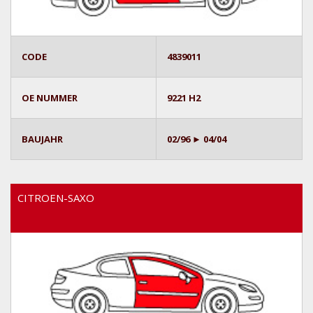
CODE
4839011
OE NUMMER
9221 H2
BAUJAHR
02/96 ► 04/04
CITROEN-SAXO