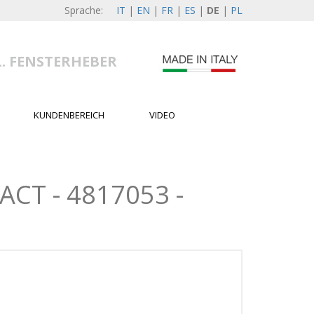
Sprache:
IT
|
EN
|
FR
|
ES
|
DE
|
PL
L. FENSTERHEBER
KUNDENBEREICH
VIDEO
CT - 4817053 -