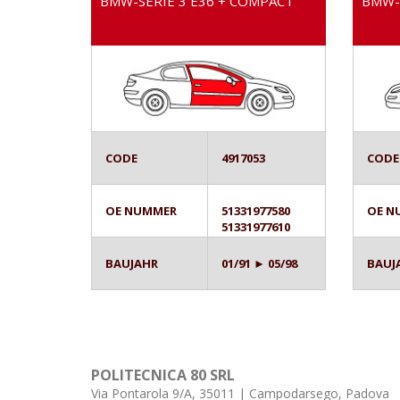
BMW-SERIE 3 E36 + COMPACT
BMW-S
CODE
4917053
CODE
OE NUMMER
51331977580
OE N
51331977610
BAUJAHR
01/91 ► 05/98
BAUJ
POLITECNICA 80 SRL
Via Pontarola 9/A, 35011 | Campodarsego, Padova