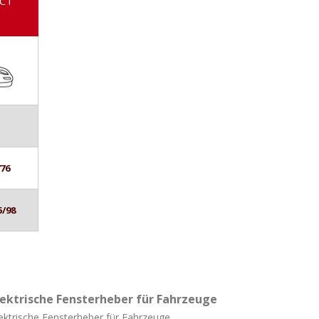
ACT
776
5/98
lektrische Fensterheber für Fahrzeuge
ektrische Fensterheber für Fahrzeuge