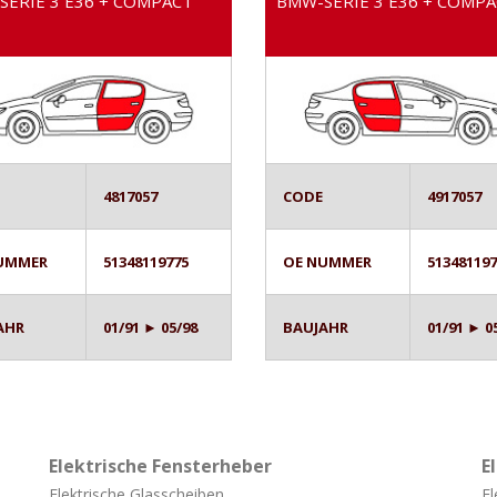
ERIE 3 E36 + COMPACT
BMW-SERIE 3 E36 + COMP
4817057
CODE
4917057
UMMER
51348119775
OE NUMMER
51348119
AHR
01/91 ► 05/98
BAUJAHR
01/91 ► 0
Elektrische Fensterheber
E
Elektrische Glasscheiben
El