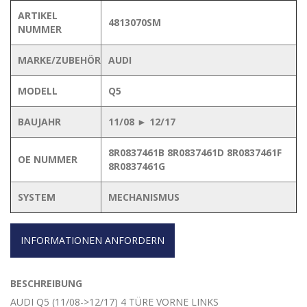
ARTIKEL
4813070SM
NUMMER
MARKE/ZUBEHÖR
AUDI
MODELL
Q5
BAUJAHR
11/08 ► 12/17
8R0837461B 8R0837461D 8R0837461F
OE NUMMER
8R0837461G
SYSTEM
MECHANISMUS
INFORMATIONEN ANFORDERN
BESCHREIBUNG
AUDI Q5 (11/08->12/17) 4 TÜRE VORNE LINKS