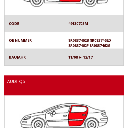
CODE
4913070SM
OE NUMMER
8R0837462B 8R0837462D
8R0837462F 8R0837462G
BAUJAHR
11/08 ► 12/17
AUDI-Q5