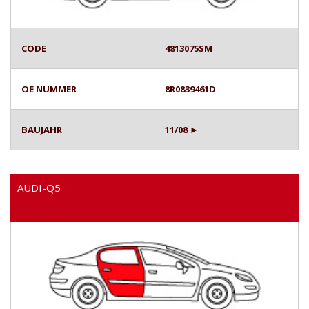
CODE
4813075SM
OE NUMMER
8R0839461D
BAUJAHR
11/08 ►
AUDI-Q5