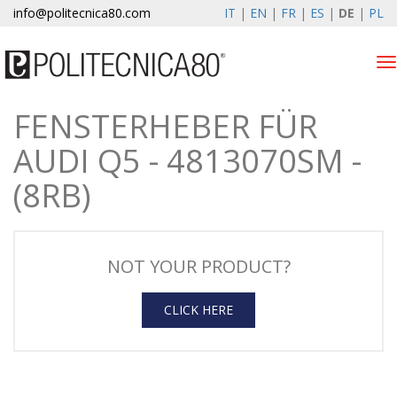
info@politecnica80.com
IT
|
EN
|
FR
|
ES
|
DE
|
PL
Tog
nav
FENSTERHEBER FÜR
sabato 8 agosto 2026
AUDI Q5 - 4813070SM -
Produkten
(8RB)
Registrierung
Unternehmen
NOT YOUR PRODUCT?
News & Events
CLICK HERE
Kontakte
Kundenbereich