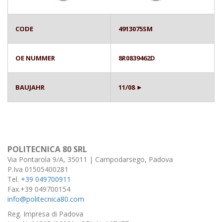
CODE
4913075SM
OE NUMMER
8R0839462D
BAUJAHR
11/08 ►
POLITECNICA 80 SRL
Via Pontarola 9/A, 35011 | Campodarsego, Padova
P.Iva 01505400281
Tel.
+39 049700911
Fax.+39 049700154
info@politecnica80.com
Reg. Impresa di Padova