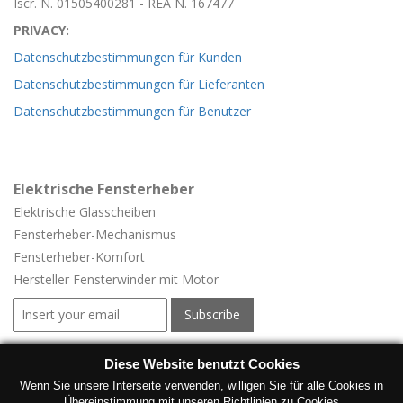
Iscr. N. 01505400281 - REA N. 167477
PRIVACY:
Datenschutzbestimmungen für Kunden
Datenschutzbestimmungen für Lieferanten
Datenschutzbestimmungen für Benutzer
Elektrische Fensterheber
Elektrische Glasscheiben
Fensterheber-
Mechanismus
Fensterheber-
Komfort
Hersteller Fensterwinder mit Motor
Elektrische Fensterheber für Fahrzeuge
Diese Website benutzt Cookies
Elektrische Fensterheber für Fahrzeuge
Wenn Sie unsere Interseite verwenden, willigen Sie für alle Cookies in
Übereinstimmung mit unseren Richtlinien zu Cookies